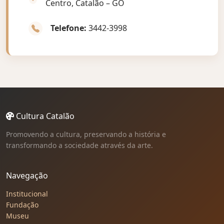
Centro, Catalão – GO
Telefone:
3442-3998
Cultura Catalão
Promovendo a cultura, preservando a história e
transformando a sociedade através da arte.
Navegação
Institucional
Fundação
Museu